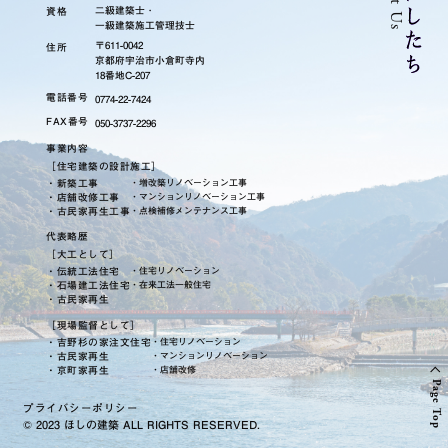
わ
た
し
た
二級建築士
・
資格
一級建築施工管理技士
〒611-0042
住所
京都府宇治市小倉町寺内
18番地C-207
電話番号
0774-22-7424
FAX番号
050-3737-2296
事業内容
［住宅建築の設計施工］
・新築工事
・増改築リノベーション工事
・店舗改修工事
・マンションリノベーション工事
・古民家再生工事
・点検補修メンテナンス工事
代表略歴
［大工として］
・伝統工法住宅
・住宅リノベーション
・石場建工法住宅
・在来工法一般住宅
・古民家再生
［現場監督として］
・吉野杉の家注文住宅
・住宅リノベーション
・古民家再生
・マンションリノベーション
・京町家再生
・店舗改修
る
ー
移
Page Top
プライバシーポリシー
© 2023 ほしの建築
ALL RIGHTS RESERVED.