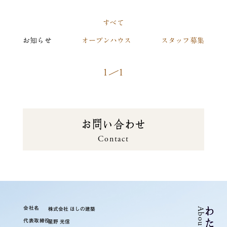
すべて
お知らせ
オープンハウス
スタッフ募集
1
1
お問い合せ
Contact
会社名
株式会社 ほしの建築
ち
About Us
代表取締役
星野 光信