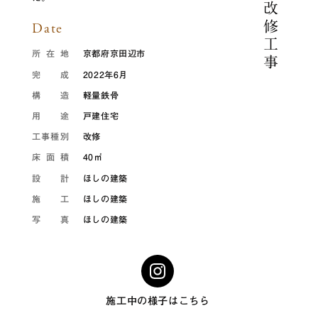
改修工事
Date
所在地
京都府京田辺市
完成
2022年6月
構造
軽量鉄骨
用途
戸建住宅
工事種別
改修
床面積
40㎡
設計
ほしの建築
施工
ほしの建築
写真
ほしの建築
施工中の様子はこちら