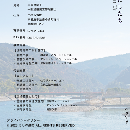
About Us
わ
た
し
た
二級建築士
・
資格
一級建築施工管理技士
〒611-0042
住所
京都府宇治市小倉町寺内
18番地C-207
電話番号
0774-22-7424
FAX番号
050-3737-2296
事業内容
［住宅建築の設計施工］
・新築工事
・増改築リノベーション工事
・店舗改修工事
・マンションリノベーション工事
・古民家再生工事
・点検補修メンテナンス工事
代表略歴
［大工として］
・伝統工法住宅
・住宅リノベーション
・石場建工法住宅
・在来工法一般住宅
・古民家再生
［現場監督として］
・吉野杉の家注文住宅
・住宅リノベーション
・古民家再生
・マンションリノベーション
・京町家再生
・店舗改修
る
ー
移
Page Top
プライバシーポリシー
© 2023 ほしの建築
ALL RIGHTS RESERVED.